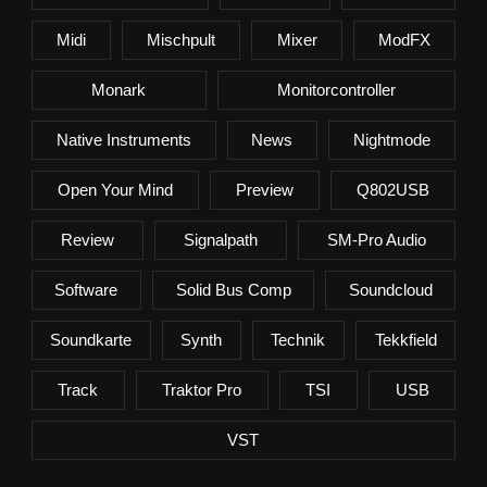
Midi
Mischpult
Mixer
ModFX
Monark
Monitorcontroller
Native Instruments
News
Nightmode
Open Your Mind
Preview
Q802USB
Review
Signalpath
SM-Pro Audio
Software
Solid Bus Comp
Soundcloud
Soundkarte
Synth
Technik
Tekkfield
Track
Traktor Pro
TSI
USB
VST