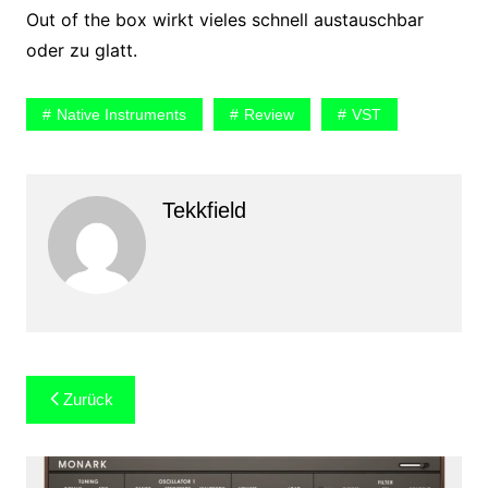
Out of the box wirkt vieles schnell austauschbar
oder zu glatt.
Native Instruments
Review
VST
Tekkfield
Beitragsnavigation
Zurück