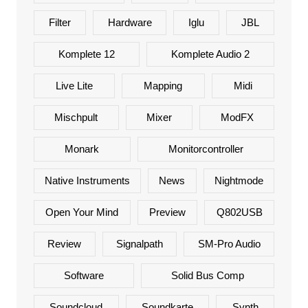
Filter
Hardware
Iglu
JBL
Komplete 12
Komplete Audio 2
Live Lite
Mapping
Midi
Mischpult
Mixer
ModFX
Monark
Monitorcontroller
Native Instruments
News
Nightmode
Open Your Mind
Preview
Q802USB
Review
Signalpath
SM-Pro Audio
Software
Solid Bus Comp
Soundcloud
Soundkarte
Synth